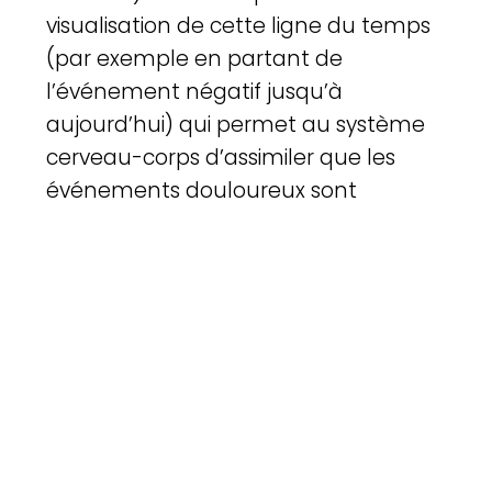
visualisation de cette ligne du temps
(par exemple en partant de
l’événement négatif jusqu’à
aujourd’hui) qui permet au système
cerveau-corps d’assimiler que les
événements douloureux sont
terminés et qu’aujourd’hui il a
survécu. Une réorganisation
neuronale s’effectue alors, tant sur le
plan spatial que temporel grâce à la
neuroplasticité cérébrale. Ainsi votre
thérapeute va vous répéter votre liste
de souvenir autant de fois que
nécessaire pendant les séances.