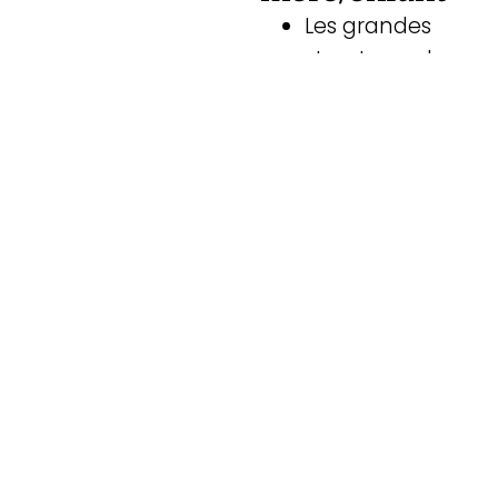
Les grandes
structures de
personnalité
La parentalité
Transmission
transgénérationel
L’épigénétique
Le
génogramme
Comprendre
les processus
pathologiques
à l'œuvre